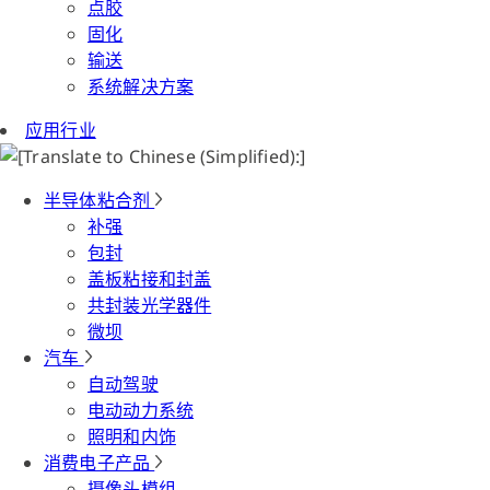
点胶
固化
输送
系统解决方案
应用行业
半导体粘合剂
补强
包封
盖板粘接和封盖
共封装光学器件
微坝
汽车
自动驾驶
电动动力系统
照明和内饰
消费电子产品
摄像头模组