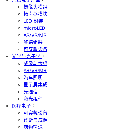
摄像头模组
扬声器模块
LED 封装
microLED
AR/VR/MR
终端组装
可穿戴设备
光学与光子学
成像与传感
AR/VR/MR
汽车照明
显示屏集成
光通信
激光组件
医疗电子
可穿戴设备
诊断与成像
药物输送