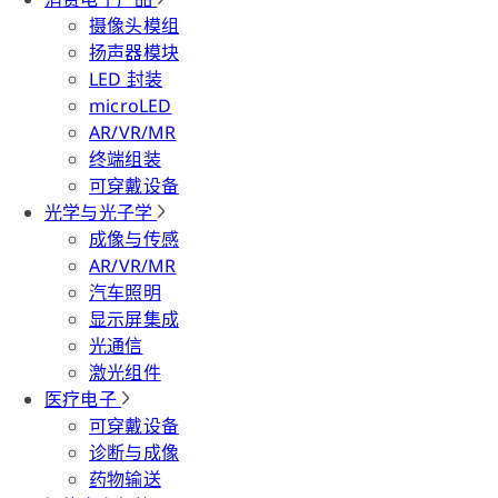
摄像头模组
扬声器模块
LED 封装
microLED
AR/VR/MR
终端组装
可穿戴设备
光学与光子学
成像与传感
AR/VR/MR
汽车照明
显示屏集成
光通信
激光组件
医疗电子
可穿戴设备
诊断与成像
药物输送