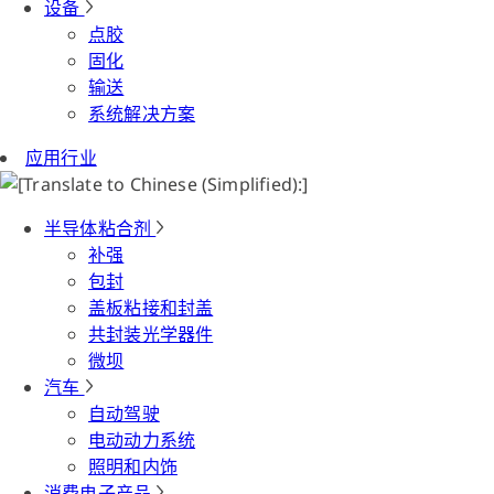
设备
点胶
固化
输送
系统解决方案
应用行业
半导体粘合剂
补强
包封
盖板粘接和封盖
共封装光学器件
微坝
汽车
自动驾驶
电动动力系统
照明和内饰
消费电子产品