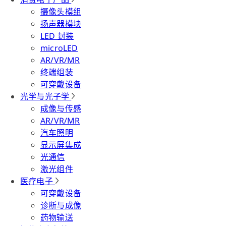
摄像头模组
扬声器模块
LED 封装
microLED
AR/VR/MR
终端组装
可穿戴设备
光学与光子学
成像与传感
AR/VR/MR
汽车照明
显示屏集成
光通信
激光组件
医疗电子
可穿戴设备
诊断与成像
药物输送