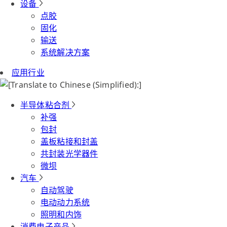
设备
点胶
固化
输送
系统解决方案
应用行业
半导体粘合剂
补强
包封
盖板粘接和封盖
共封装光学器件
微坝
汽车
自动驾驶
电动动力系统
照明和内饰
消费电子产品