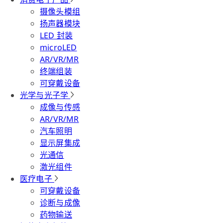
摄像头模组
扬声器模块
LED 封装
microLED
AR/VR/MR
终端组装
可穿戴设备
光学与光子学
成像与传感
AR/VR/MR
汽车照明
显示屏集成
光通信
激光组件
医疗电子
可穿戴设备
诊断与成像
药物输送