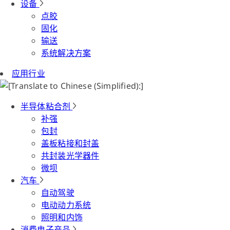
设备
点胶
固化
输送
系统解决方案
应用行业
半导体粘合剂
补强
包封
盖板粘接和封盖
共封装光学器件
微坝
汽车
自动驾驶
电动动力系统
照明和内饰
消费电子产品