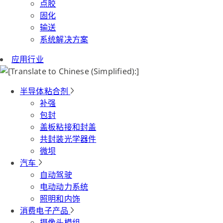
点胶
固化
输送
系统解决方案
应用行业
半导体粘合剂
补强
包封
盖板粘接和封盖
共封装光学器件
微坝
汽车
自动驾驶
电动动力系统
照明和内饰
消费电子产品
摄像头模组