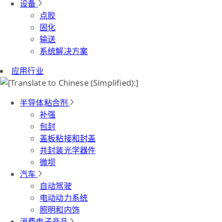
设备
点胶
固化
输送
系统解决方案
应用行业
半导体粘合剂
补强
包封
盖板粘接和封盖
共封装光学器件
微坝
汽车
自动驾驶
电动动力系统
照明和内饰
消费电子产品