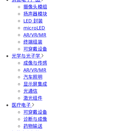
摄像头模组
扬声器模块
LED 封装
microLED
AR/VR/MR
终端组装
可穿戴设备
光学与光子学
成像与传感
AR/VR/MR
汽车照明
显示屏集成
光通信
激光组件
医疗电子
可穿戴设备
诊断与成像
药物输送