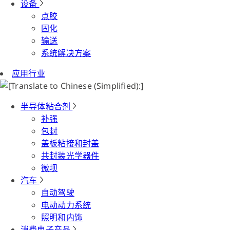
设备
点胶
固化
输送
系统解决方案
应用行业
半导体粘合剂
补强
包封
盖板粘接和封盖
共封装光学器件
微坝
汽车
自动驾驶
电动动力系统
照明和内饰
消费电子产品