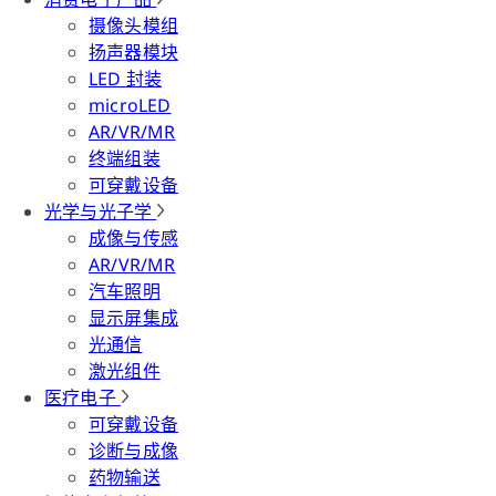
摄像头模组
扬声器模块
LED 封装
microLED
AR/VR/MR
终端组装
可穿戴设备
光学与光子学
成像与传感
AR/VR/MR
汽车照明
显示屏集成
光通信
激光组件
医疗电子
可穿戴设备
诊断与成像
药物输送