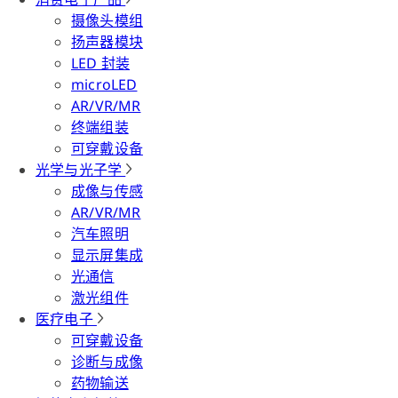
摄像头模组
扬声器模块
LED 封装
microLED
AR/VR/MR
终端组装
可穿戴设备
光学与光子学
成像与传感
AR/VR/MR
汽车照明
显示屏集成
光通信
激光组件
医疗电子
可穿戴设备
诊断与成像
药物输送