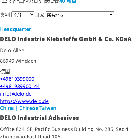
世界各地的德路
40
地点
类别
国家
Headquarter
DELO Industrie Klebstoffe GmbH & Co. KGaA
Delo-Allee 1
86949 Windach
德国
+49819399000
+4981939900144
info@delo.de
https://www.delo.de
China | Chinese Taiwan
DELO Industrial Adhesives
Office 824, 5F, Pacific Business Building No. 285, Sec 4
Zhongxiao East Road 106