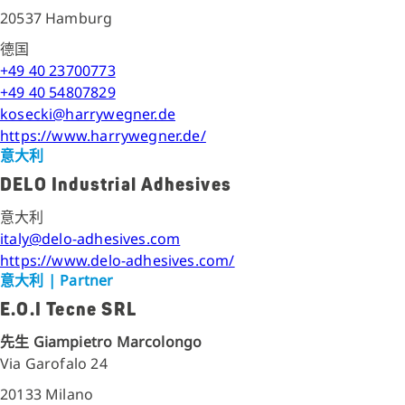
20537 Hamburg
德国
+49 40 23700773
+49 40 54807829
kosecki@harrywegner.de
https://www.harrywegner.de/
意大利
DELO Industrial Adhesives
意大利
italy@delo-adhesives.com
https://www.delo-adhesives.com/
意大利
| Partner
E.O.I Tecne SRL
先生 Giampietro Marcolongo
Via Garofalo 24
20133 Milano