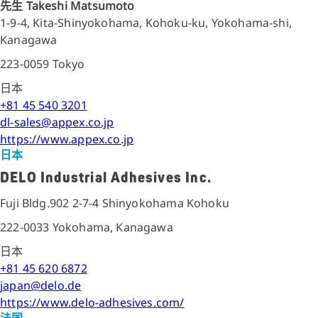
先生 Takeshi Matsumoto
1-9-4, Kita-Shinyokohama, Kohoku-ku, Yokohama-shi,
Kanagawa
223-0059 Tokyo
日本
+81 45 540 3201
dl-sales@appex.co.jp
https://www.appex.co.jp
日本
DELO Industrial Adhesives Inc.
Fuji Bldg.902 2-7-4 Shinyokohama Kohoku
222-0033 Yokohama, Kanagawa
日本
+81 45 620 6872
japan@delo.de
https://www.delo-adhesives.com/
法国