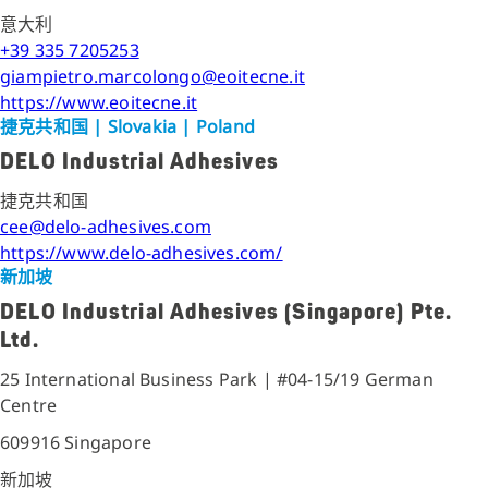
意大利
+39 335 7205253
giampietro.marcolongo@eoitecne.it
https://www.eoitecne.it
捷克共和国
| Slovakia | Poland
DELO Industrial Adhesives
捷克共和国
cee@delo-adhesives.com
https://www.delo-adhesives.com/
新加坡
DELO Industrial Adhesives (Singapore) Pte.
Ltd.
25 International Business Park | #04-15/19 German
Centre
609916 Singapore
新加坡