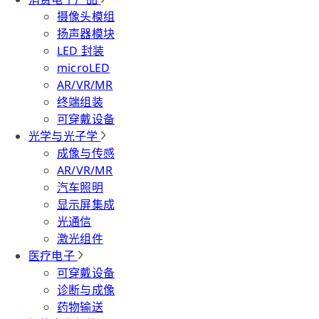
摄像头模组
扬声器模块
LED 封装
microLED
AR/VR/MR
终端组装
可穿戴设备
光学与光子学
成像与传感
AR/VR/MR
汽车照明
显示屏集成
光通信
激光组件
医疗电子
可穿戴设备
诊断与成像
药物输送