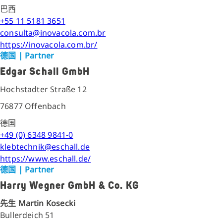
巴西
+55 11 5181 3651
consulta@inovacola.com.br
https://inovacola.com.br/
德国
| Partner
Edgar Schall GmbH
Hochstadter Straße 12
76877 Offenbach
德国
+49 (0) 6348 9841-0
klebtechnik@eschall.de
https://www.eschall.de/
德国
| Partner
Harry Wegner GmbH & Co. KG
先生 Martin Kosecki
Bullerdeich 51