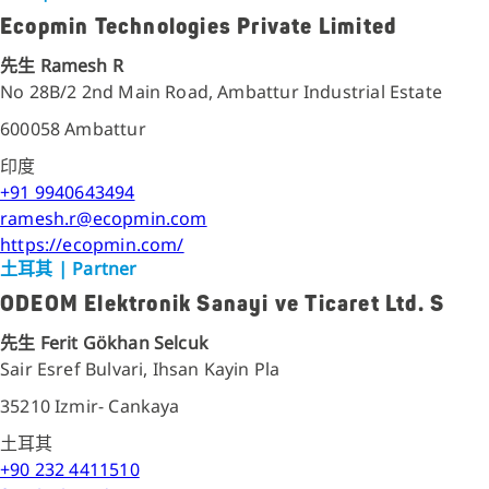
Ecopmin Technologies Private Limited
先生 Ramesh R
No 28B/2 2nd Main Road, Ambattur Industrial Estate
600058 Ambattur
印度
+91 9940643494
ramesh.r@ecopmin.com
https://ecopmin.com/
土耳其
| Partner
ODEOM Elektronik Sanayi ve Ticaret Ltd. S
先生 Ferit Gökhan Selcuk
Sair Esref Bulvari, Ihsan Kayin Pla
35210 Izmir- Cankaya
土耳其
+90 232 4411510