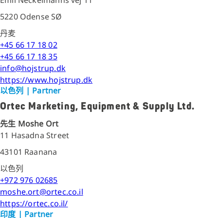
5220 Odense SØ
丹麦
+45 66 17 18 02
+45 66 17 18 35
info@hojstrup.dk
https://www.hojstrup.dk
以色列
| Partner
Ortec Marketing, Equipment & Supply Ltd.
先生 Moshe Ort
11 Hasadna Street
43101 Raanana
以色列
+972 976 02685
moshe.ort@ortec.co.il
https://ortec.co.il/
印度
| Partner