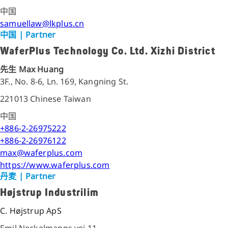
中国
samuellaw@lkplus.cn
中国
| Partner
WaferPlus Technology Co. Ltd. Xizhi District
先生 Max Huang
3F., No. 8-6, Ln. 169, Kangning St.
221013 Chinese Taiwan
中国
+886-2-26975222
+886-2-26976122
max@waferplus.com
https://www.waferplus.com
丹麦
| Partner
Højstrup Industrilim
C. Højstrup ApS
Emil Neckelmanns vej 11