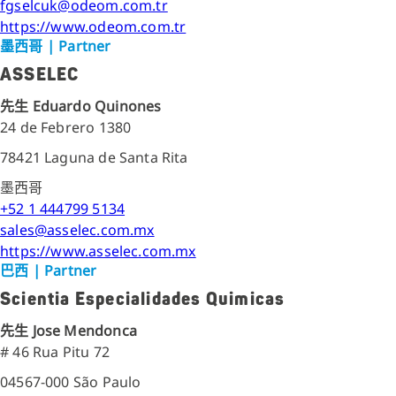
fgselcuk@odeom.com.tr
https://www.odeom.com.tr
墨西哥
| Partner
ASSELEC
先生 Eduardo Quinones
24 de Febrero 1380
78421 Laguna de Santa Rita
墨西哥
+52 1 444799 5134
sales@asselec.com.mx
https://www.asselec.com.mx
巴西
| Partner
Scientia Especialidades Quimicas
先生 Jose Mendonca
# 46 Rua Pitu 72
04567-000 São Paulo