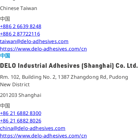
Chinese Taiwan
中国
+886 2 6639 8248
+886 2 87722116
taiwan@delo-adhesives.com
https://www.delo-adhesives.com/cn
中国
DELO Industrial Adhesives (Shanghai) Co. Ltd.
Rm. 102, Building No. 2, 1387 Zhangdong Rd, Pudong
New District
201203 Shanghai
中国
+86 21 6882 8300
+86 21 6882 8026
china@delo-adhesives.com
https://www.delo-adhesives.com/cn