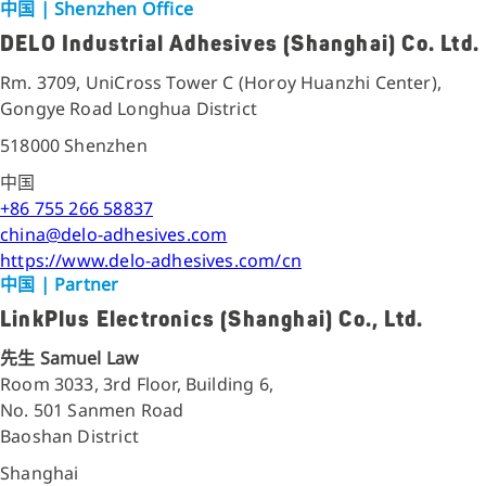
中国
| Shenzhen Office
DELO Industrial Adhesives (Shanghai) Co. Ltd.
Rm. 3709, UniCross Tower C (Horoy Huanzhi Center),
Gongye Road Longhua District
518000 Shenzhen
中国
+86 755 266 58837
china@delo-adhesives.com
https://www.delo-adhesives.com/cn
中国
| Partner
LinkPlus Electronics (Shanghai) Co., Ltd.
先生 Samuel Law
Room 3033, 3rd Floor, Building 6,
No. 501 Sanmen Road
Baoshan District
Shanghai