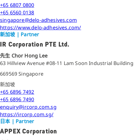
+65 6807 0800
+65 6560 0138
singapore@delo-adhesives.com
https://www.delo-adhesives.com/
新加坡
| Partner
IR Corporation PTE Ltd.
先生 Chor Hong Lee
63 Hillview Avenue #08-11 Lam Soon Industrial Building
669569 Singapore
新加坡
+65 6896 7492
+65 6896 7490
enquiry@ircorp.com.sg
https://ircorp.com.sg/
日本
| Partner
APPEX Corporation