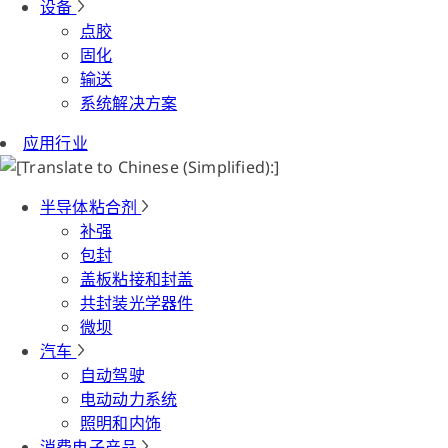
设备
点胶
固化
输送
系统解决方案
应用行业
半导体粘合剂
补强
包封
盖板粘接和封盖
共封装光学器件
微坝
汽车
自动驾驶
电动动力系统
照明和内饰
消费电子产品