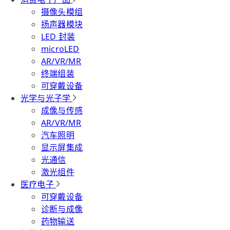
摄像头模组
扬声器模块
LED 封装
microLED
AR/VR/MR
终端组装
可穿戴设备
光学与光子学
成像与传感
AR/VR/MR
汽车照明
显示屏集成
光通信
激光组件
医疗电子
可穿戴设备
诊断与成像
药物输送