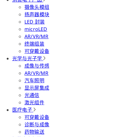
摄像头模组
扬声器模块
LED 封装
microLED
AR/VR/MR
终端组装
可穿戴设备
光学与光子学
成像与传感
AR/VR/MR
汽车照明
显示屏集成
光通信
激光组件
医疗电子
可穿戴设备
诊断与成像
药物输送