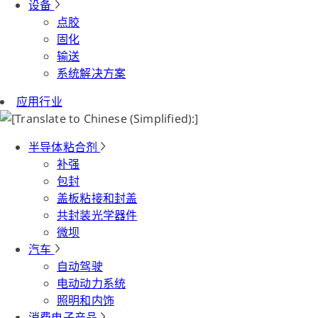
设备
点胶
固化
输送
系统解决方案
应用行业
半导体粘合剂
补强
包封
盖板粘接和封盖
共封装光学器件
微坝
汽车
自动驾驶
电动动力系统
照明和内饰
消费电子产品