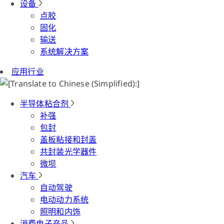
设备
点胶
固化
输送
系统解决方案
应用行业
半导体粘合剂
补强
包封
盖板粘接和封盖
共封装光学器件
微坝
汽车
自动驾驶
电动动力系统
照明和内饰
消费电子产品