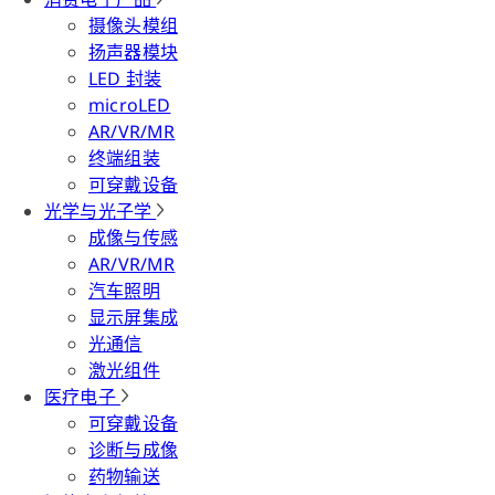
摄像头模组
扬声器模块
LED 封装
microLED
AR/VR/MR
终端组装
可穿戴设备
光学与光子学
成像与传感
AR/VR/MR
汽车照明
显示屏集成
光通信
激光组件
医疗电子
可穿戴设备
诊断与成像
药物输送