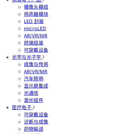
摄像头模组
扬声器模块
LED 封装
microLED
AR/VR/MR
终端组装
可穿戴设备
光学与光子学
成像与传感
AR/VR/MR
汽车照明
显示屏集成
光通信
激光组件
医疗电子
可穿戴设备
诊断与成像
药物输送