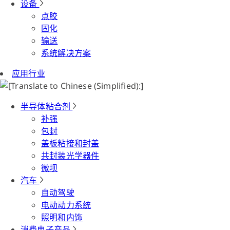
设备
点胶
固化
输送
系统解决方案
应用行业
半导体粘合剂
补强
包封
盖板粘接和封盖
共封装光学器件
微坝
汽车
自动驾驶
电动动力系统
照明和内饰
消费电子产品