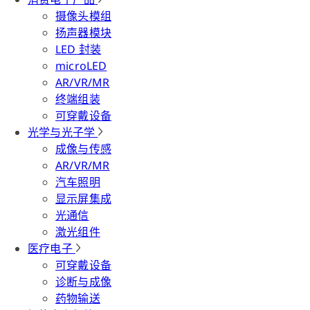
摄像头模组
扬声器模块
LED 封装
microLED
AR/VR/MR
终端组装
可穿戴设备
光学与光子学
成像与传感
AR/VR/MR
汽车照明
显示屏集成
光通信
激光组件
医疗电子
可穿戴设备
诊断与成像
药物输送