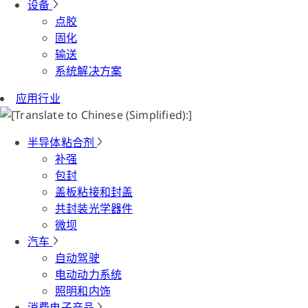
设备
点胶
固化
输送
系统解决方案
应用行业
半导体粘合剂
补强
包封
盖板粘接和封盖
共封装光学器件
微坝
汽车
自动驾驶
电动动力系统
照明和内饰
消费电子产品