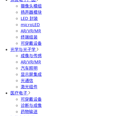
摄像头模组
扬声器模块
LED 封装
microLED
AR/VR/MR
终端组装
可穿戴设备
光学与光子学
成像与传感
AR/VR/MR
汽车照明
显示屏集成
光通信
激光组件
医疗电子
可穿戴设备
诊断与成像
药物输送