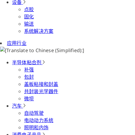
设备
点胶
固化
输送
系统解决方案
应用行业
半导体粘合剂
补强
包封
盖板粘接和封盖
共封装光学器件
微坝
汽车
自动驾驶
电动动力系统
照明和内饰
消费电子产品