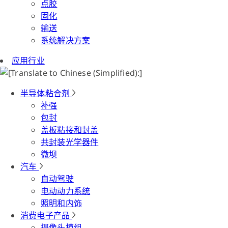
点胶
固化
输送
系统解决方案
应用行业
半导体粘合剂
补强
包封
盖板粘接和封盖
共封装光学器件
微坝
汽车
自动驾驶
电动动力系统
照明和内饰
消费电子产品
摄像头模组