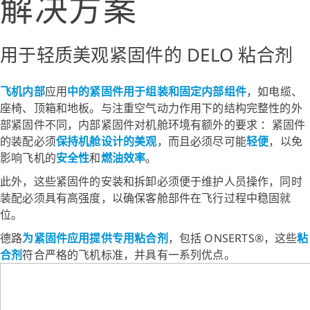
解决方案
用于轻质美观紧固件的 DELO 粘合剂
飞机内部
应用
中的紧固件用于组装和固定内部组件
，如电缆、
座椅、顶箱和地板。与注重空气动力作用下的结构完整性的外
部紧固件不同，内部紧固件对机舱环境有额外的要求
：紧固件
的装配必须
保持机舱设计的美观
，而且必须尽可能
轻便
，以免
影响飞机的
安全性
和
燃油效率
。
此外，这些紧固件的安装和拆卸必须便于维护人员操作，同时
装配必须具有高强度，以确保客舱部件在飞行过程中稳固就
位。
德路
为紧固件应用提供专用粘合剂
，包括 ONSERTS®，这些
粘
合剂
符合严格的飞机标准，并具有一系列优点。