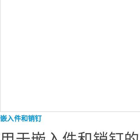
嵌入件和销钉
用于嵌入件和销钉的