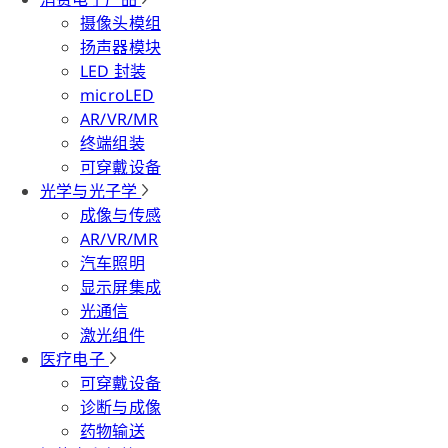
摄像头模组
扬声器模块
LED 封装
microLED
AR/VR/MR
终端组装
可穿戴设备
光学与光子学
成像与传感
AR/VR/MR
汽车照明
显示屏集成
光通信
激光组件
医疗电子
可穿戴设备
诊断与成像
药物输送