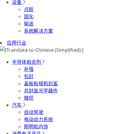
设备
点胶
固化
输送
系统解决方案
应用行业
半导体粘合剂
补强
包封
盖板粘接和封盖
共封装光学器件
微坝
汽车
自动驾驶
电动动力系统
照明和内饰
消费电子产品