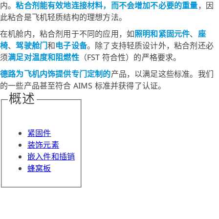
内。
粘合剂能有效地连接材料，而不会增加不必要的重量
，因
此粘合是飞机轻质结构的理想方法。
在机舱内，粘合剂用于不同的应用，如
照明和紧固元件
、
座
椅
、
驾驶舱门
和
电子设备
。除了支持轻质设计外，粘合剂还必
须
满足对温度和阻燃性
（FST 符合性）的严格要求。
德路为飞机内饰提供专门定制的
产品，以满足这些标准。我们
的一些产品甚至符合 AIMS 标准并获得了认证。
概述
紧固件
装饰元素
嵌入件和插销
蜂窝板