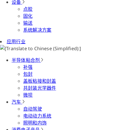
设备
点胶
固化
输送
系统解决方案
应用行业
半导体粘合剂
补强
包封
盖板粘接和封盖
共封装光学器件
微坝
汽车
自动驾驶
电动动力系统
照明和内饰
消费电子产品