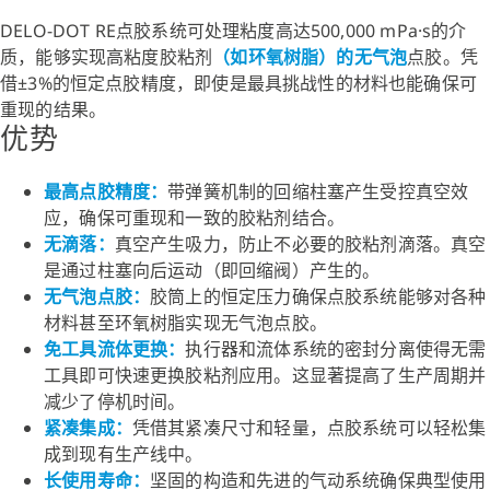
DELO-DOT RE点胶系统可处理粘度高达500,000 mPa·s的介
质，能够实现高粘度胶粘剂
（如环氧树脂）的无气泡
点胶。凭
借±3%的恒定点胶精度，即使是最具挑战性的材料也能确保可
重现的结果。
优势
最高点胶精度：
带弹簧机制的回缩柱塞产生受控真空效
应，确保可重现和一致的胶粘剂结合。
无滴落：
真空产生吸力，防止不必要的胶粘剂滴落。真空
是通过柱塞向后运动（即回缩阀）产生的。
无气泡点胶：
胶筒上的恒定压力确保点胶系统能够对各种
材料甚至环氧树脂实现无气泡点胶。
免工具流体更换：
执行器和流体系统的密封分离使得无需
工具即可快速更换胶粘剂应用。这显著提高了生产周期并
减少了停机时间。
紧凑集成：
凭借其紧凑尺寸和轻量，点胶系统可以轻松集
成到现有生产线中。
长使用寿命：
坚固的构造和先进的气动系统确保典型使用