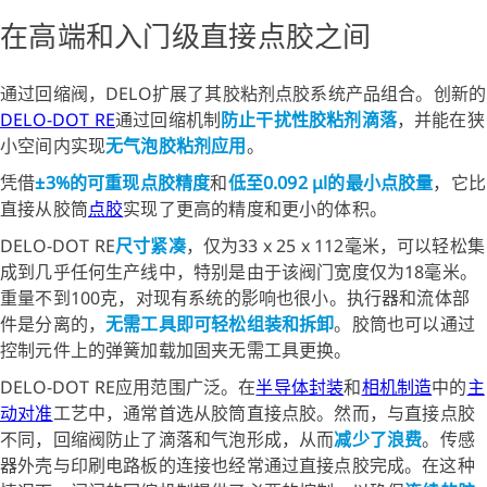
在高端和入门级直接点胶之间
通过回缩阀，DELO扩展了其胶粘剂点胶系统产品组合。创新的
DELO-DOT RE
通过回缩机制
防止干扰性胶粘剂滴落
，并能在狭
小空间内实现
无气泡胶粘剂应用
。
凭借
±3%的可重现点胶精度
和
低至0.092 μl的最小点胶量
，它比
直接从胶筒
点胶
实现了更高的精度和更小的体积。
DELO-DOT RE
尺寸紧凑
，仅为33 x 25 x 112毫米，可以轻松集
成到几乎任何生产线中，特别是由于该阀门宽度仅为18毫米。
重量不到100克，对现有系统的影响也很小。执行器和流体部
件是分离的，
无需工具即可轻松组装和拆卸
。胶筒也可以通过
控制元件上的弹簧加载加固夹无需工具更换。
DELO-DOT RE应用范围广泛。在
半导体封装
和
相机制造
中的
主
动对准
工艺中，通常首选从胶筒直接点胶。然而，与直接点胶
不同，回缩阀防止了滴落和气泡形成，从而
减少了浪费
。传感
器外壳与印刷电路板的连接也经常通过直接点胶完成。在这种