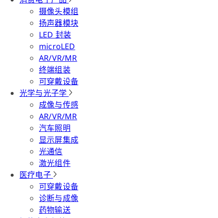
摄像头模组
扬声器模块
LED 封装
microLED
AR/VR/MR
终端组装
可穿戴设备
光学与光子学
成像与传感
AR/VR/MR
汽车照明
显示屏集成
光通信
激光组件
医疗电子
可穿戴设备
诊断与成像
药物输送