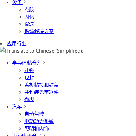
设备
点胶
固化
输送
系统解决方案
应用行业
半导体粘合剂
补强
包封
盖板粘接和封盖
共封装光学器件
微坝
汽车
自动驾驶
电动动力系统
照明和内饰
消费电子产品