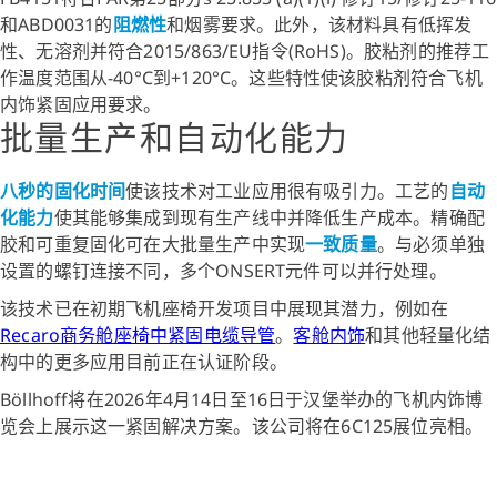
和ABD0031的
阻燃性
和烟雾要求。此外，该材料具有低挥发
性、无溶剂并符合2015/863/EU指令(RoHS)。胶粘剂的推荐工
作温度范围从-40°C到+120°C。这些特性使该胶粘剂符合飞机
内饰紧固应用要求。
批量生产和自动化能力
八秒的固化时间
使该技术对工业应用很有吸引力。工艺的
自动
化能力
使其能够集成到现有生产线中并降低生产成本。精确配
胶和可重复固化可在大批量生产中实现
一致质量
。与必须单独
设置的螺钉连接不同，多个ONSERT元件可以并行处理。
该技术已在初期飞机座椅开发项目中展现其潜力，例如在
Recaro商务舱座椅中紧固电缆导管
。
客舱内饰
和其他轻量化结
构中的更多应用目前正在认证阶段。
Böllhoff将在2026年4月14日至16日于汉堡举办的飞机内饰博
览会上展示这一紧固解决方案。该公司将在6C125展位亮相。