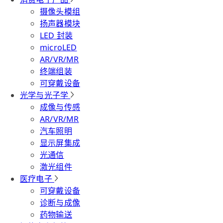
摄像头模组
扬声器模块
LED 封装
microLED
AR/VR/MR
终端组装
可穿戴设备
光学与光子学
成像与传感
AR/VR/MR
汽车照明
显示屏集成
光通信
激光组件
医疗电子
可穿戴设备
诊断与成像
药物输送