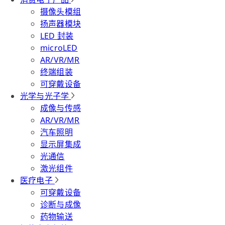
摄像头模组
扬声器模块
LED 封装
microLED
AR/VR/MR
终端组装
可穿戴设备
光学与光子学
成像与传感
AR/VR/MR
汽车照明
显示屏集成
光通信
激光组件
医疗电子
可穿戴设备
诊断与成像
药物输送