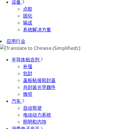
设备
点胶
固化
输送
系统解决方案
应用行业
半导体粘合剂
补强
包封
盖板粘接和封盖
共封装光学器件
微坝
汽车
自动驾驶
电动动力系统
照明和内饰
消费电子产品