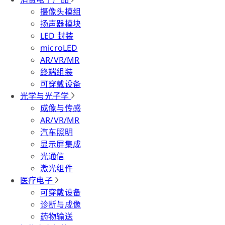
摄像头模组
扬声器模块
LED 封装
microLED
AR/VR/MR
终端组装
可穿戴设备
光学与光子学
成像与传感
AR/VR/MR
汽车照明
显示屏集成
光通信
激光组件
医疗电子
可穿戴设备
诊断与成像
药物输送