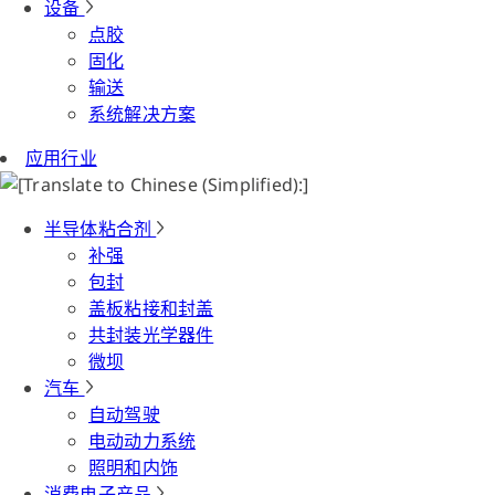
设备
点胶
固化
输送
系统解决方案
应用行业
半导体粘合剂
补强
包封
盖板粘接和封盖
共封装光学器件
微坝
汽车
自动驾驶
电动动力系统
照明和内饰
消费电子产品