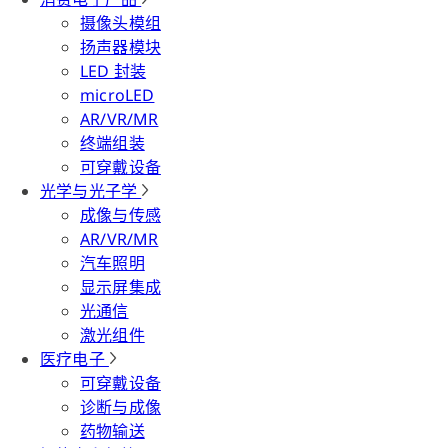
摄像头模组
扬声器模块
LED 封装
microLED
AR/VR/MR
终端组装
可穿戴设备
光学与光子学
成像与传感
AR/VR/MR
汽车照明
显示屏集成
光通信
激光组件
医疗电子
可穿戴设备
诊断与成像
药物输送