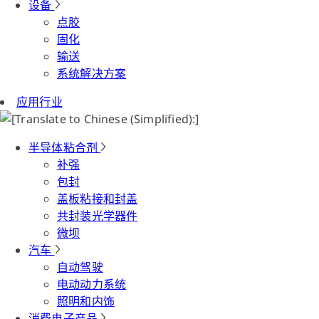
设备
点胶
固化
输送
系统解决方案
应用行业
半导体粘合剂
补强
包封
盖板粘接和封盖
共封装光学器件
微坝
汽车
自动驾驶
电动动力系统
照明和内饰
消费电子产品