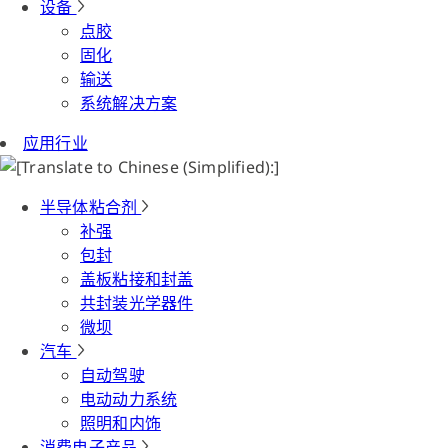
设备
点胶
固化
输送
系统解决方案
应用行业
半导体粘合剂
补强
包封
盖板粘接和封盖
共封装光学器件
微坝
汽车
自动驾驶
电动动力系统
照明和内饰
消费电子产品