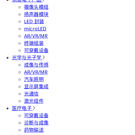
摄像头模组
扬声器模块
LED 封装
microLED
AR/VR/MR
终端组装
可穿戴设备
光学与光子学
成像与传感
AR/VR/MR
汽车照明
显示屏集成
光通信
激光组件
医疗电子
可穿戴设备
诊断与成像
药物输送