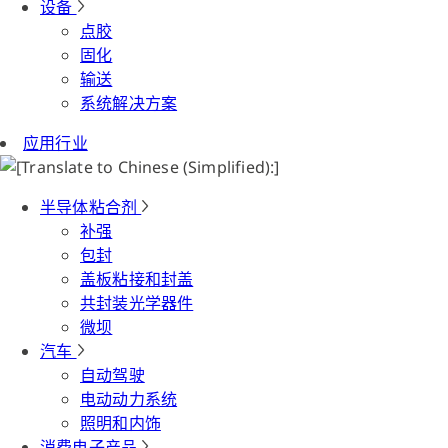
设备
点胶
固化
输送
系统解决方案
应用行业
半导体粘合剂
补强
包封
盖板粘接和封盖
共封装光学器件
微坝
汽车
自动驾驶
电动动力系统
照明和内饰
消费电子产品