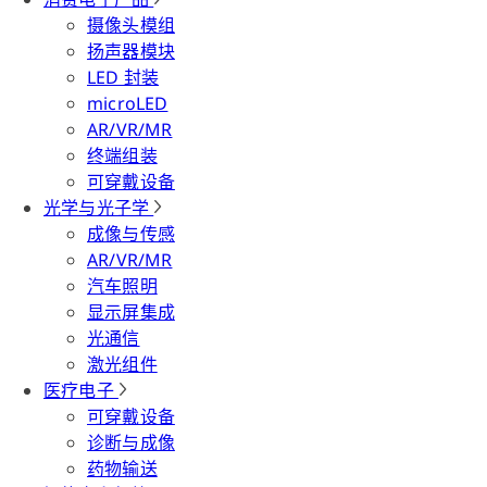
摄像头模组
扬声器模块
LED 封装
microLED
AR/VR/MR
终端组装
可穿戴设备
光学与光子学
成像与传感
AR/VR/MR
汽车照明
显示屏集成
光通信
激光组件
医疗电子
可穿戴设备
诊断与成像
药物输送