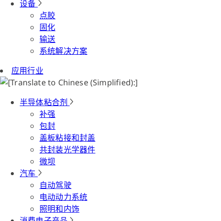
设备
点胶
固化
输送
系统解决方案
应用行业
半导体粘合剂
补强
包封
盖板粘接和封盖
共封装光学器件
微坝
汽车
自动驾驶
电动动力系统
照明和内饰
消费电子产品