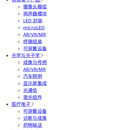
摄像头模组
扬声器模块
LED 封装
microLED
AR/VR/MR
终端组装
可穿戴设备
光学与光子学
成像与传感
AR/VR/MR
汽车照明
显示屏集成
光通信
激光组件
医疗电子
可穿戴设备
诊断与成像
药物输送