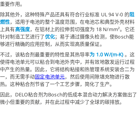
重要作用。
除其他外，这种特殊产品还具有符合行业标准 UL 94 V-0 的
阻
燃性
，适用于电池的整个温度范围，在电池芯和典型外壳材料
上具有
高强度
，在铝材上的拉伸剪切强度为 18 N/mm²。它还
针对制造工艺进行了
优化
；易于通过摄像头检测，使Bosch能
够进行精确的应用控制，从而实现高质量保证。
不过，该粘合剂最重要的特性是其热导率
为 1.0 W/(m-K)
。这
使得电池单元可以粘合到电池外壳中，并有效地散发运行过程
中产生的热量。因此，它将结构粘接和热管理系统安装合二为
一，而无需手动
固定电池单元
，然后使用间隙填充物进行散
热。这种粘合剂节省了一个工艺步骤，简化了生产。
因此，DELO粘合剂为Bosch的低成本混合动力解决方案做出了
微小但重要的贡献，并在此过程中减少了全球的碳排放。