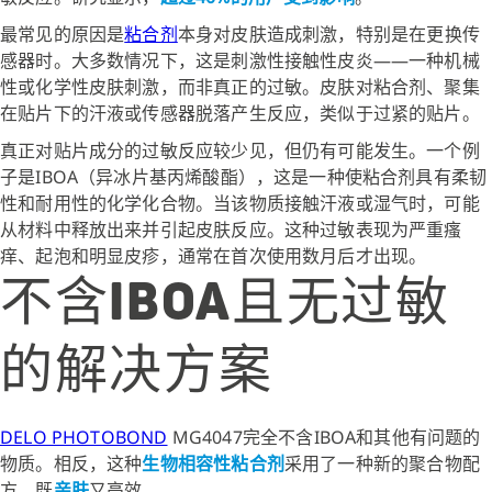
最常见的原因是
粘合剂
本身对皮肤造成刺激，特别是在更换传
感器时。大多数情况下，这是刺激性接触性皮炎——一种机械
性或化学性皮肤刺激，而非真正的过敏。皮肤对粘合剂、聚集
在贴片下的汗液或传感器脱落产生反应，类似于过紧的贴片。
真正对贴片成分的过敏反应较少见，但仍有可能发生。一个例
子是IBOA（异冰片基丙烯酸酯），这是一种使粘合剂具有柔韧
性和耐用性的化学化合物。当该物质接触汗液或湿气时，可能
从材料中释放出来并引起皮肤反应。这种过敏表现为严重瘙
痒、起泡和明显皮疹，通常在首次使用数月后才出现。
不含IBOA且无过敏
的解决方案
DELO PHOTOBOND
MG4047完全不含IBOA和其他有问题的
物质。相反，这种
生物相容性粘合剂
采用了一种新的聚合物配
方，既
亲肤
又高效。