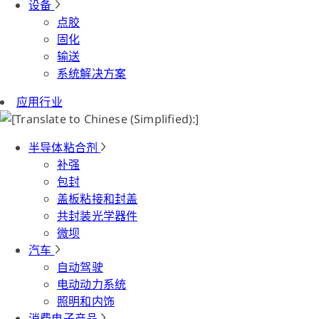
设备
点胶
固化
输送
系统解决方案
应用行业
半导体粘合剂
补强
包封
盖板粘接和封盖
共封装光学器件
微坝
汽车
自动驾驶
电动动力系统
照明和内饰
消费电子产品