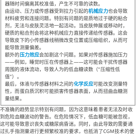
器随时间偏离其校准值，产生不可靠的读数。
由运动、压力或传感器受到拉力引起的
机械应力
也会导致
材料疲劳和连接问题。特别有问题的是质地过于硬的粘合
剂，无法与皮肤灵活地一起活动。当皮肤伸展或移动时，
硬质的粘合剂会将这种机械应力直接传递给传感器。这会
导致皮下的小传感器线稍微改变位置或压缩组织，从而可
能导致测量偏差。
额外的
压力效应
会加剧这个问题。如果对传感器施加压力
——例如，睡觉时压在传感器上——这可能会干扰传感器
周围的液体流动，导致人为的低血糖读数（"压缩性低
值"）。
最后，体液与传感器材料之间的
化学反应
可能改变测量特
性，而蛋白质沉积可能损害传感器表面，从而扭曲血糖测
量结果。
不准确的趋势显示特别有问题，因为这意味着患者无法及时收
到危险血糖波动的警告。在危险情况下，低血糖可能被忽视，
这可能导致意识丧失或糖尿病昏迷。同时，由此导致的需要通
过扎手指测量进行更频繁校准的要求，也抵消了CGM技术的便