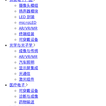
摄像头模组
扬声器模块
LED 封装
microLED
AR/VR/MR
终端组装
可穿戴设备
光学与光子学
成像与传感
AR/VR/MR
汽车照明
显示屏集成
光通信
激光组件
医疗电子
可穿戴设备
诊断与成像
药物输送