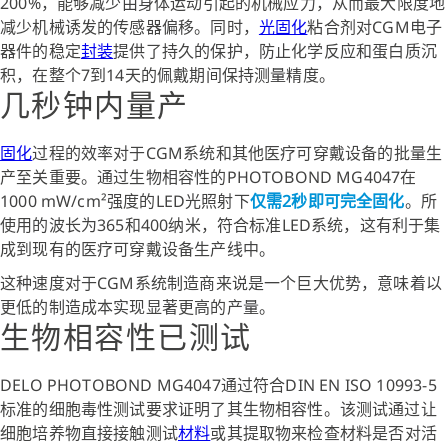
200%，能够减少由身体运动引起的机械应力，从而最大限度地
减少机械诱发的传感器偏移。同时，
光固化
粘合剂对CGM电子
器件的稳定
封装
提供了持久的保护，防止化学反应和蛋白质沉
积，在整个7到14天的佩戴期间保持测量精度。
几秒钟内量产
固化
过程的效率对于CGM系统和其他医疗可穿戴设备的批量生
产至关重要。通过生物相容性的PHOTOBOND MG4047在
1000 mW/cm²强度的LED光照射下
仅需2秒即可完全固化
。所
使用的波长为365和400纳米，符合标准LED系统，这有利于集
成到现有的医疗可穿戴设备生产线中。
这种速度对于CGM系统制造商来说是一个巨大优势，意味着以
更低的制造成本实现显著更高的产量。
生物相容性已测试
DELO PHOTOBOND MG4047通过符合DIN EN ISO 10993-5
标准的细胞毒性测试要求证明了其生物相容性。该测试通过让
细胞培养物直接接触测试
材料
或其提取物来检查材料是否对活