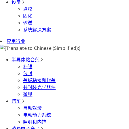
设备
点胶
固化
输送
系统解决方案
应用行业
半导体粘合剂
补强
包封
盖板粘接和封盖
共封装光学器件
微坝
汽车
自动驾驶
电动动力系统
照明和内饰
消费电子产品