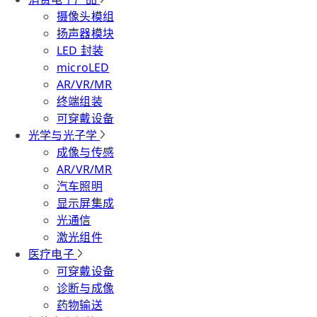
摄像头模组
扬声器模块
LED 封装
microLED
AR/VR/MR
终端组装
可穿戴设备
光学与光子学
成像与传感
AR/VR/MR
汽车照明
显示屏集成
光通信
激光组件
医疗电子
可穿戴设备
诊断与成像
药物输送