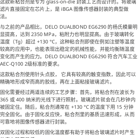
这款新粘合剂是专为 glass-on-die 封装工艺而设计的。将玻璃
滤片直接固定在芯片上，是 iBGA 图像传感器封装的典型做
法。
与之前的产品相比，DELO DUALBOND EG6290 的杨氏模量明
显提高，达到 2350 MPa，粘附力也明显提高。由于玻璃转化
温度（Tg）超过 +130 °C，这种粘合剂即使在例如注塑等温度
较高的应用中，也能表现出稳定的机械性能，并能均衡随温度
变化而产生的应力。DELO DUALBOND EG6290 符合汽车工业
AEC-Q100 2级标准的要求。
这款粘合剂使用针头点胶， 它具有较高的触变指数，因此可以
精确地形成窄而高的胶线，再在上面粘接玻璃滤片。
固化需要经过两道连续的工艺步骤：首先，将粘合剂在波长为
365 或 400 纳米的光线下进行照射。玻璃滤片就会在几秒钟内
被固定住。随后，粘合剂通常在 +130 °C 的温度下用 15 分钟
完全固化。由于固化反应快，粘合剂里的基质迅速形成，从而
可靠地将图像传感器进行封装。
双固化过程和较低的固化温度都有助于将粘合玻璃滤片时产生