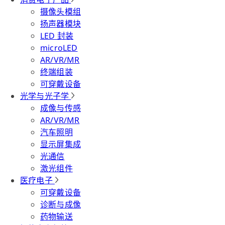
摄像头模组
扬声器模块
LED 封装
microLED
AR/VR/MR
终端组装
可穿戴设备
光学与光子学
成像与传感
AR/VR/MR
汽车照明
显示屏集成
光通信
激光组件
医疗电子
可穿戴设备
诊断与成像
药物输送