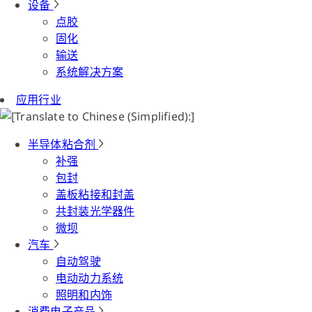
设备
点胶
固化
输送
系统解决方案
应用行业
半导体粘合剂
补强
包封
盖板粘接和封盖
共封装光学器件
微坝
汽车
自动驾驶
电动动力系统
照明和内饰
消费电子产品