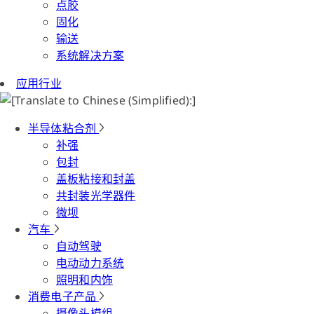
点胶
固化
输送
系统解决方案
应用行业
半导体粘合剂
补强
包封
盖板粘接和封盖
共封装光学器件
微坝
汽车
自动驾驶
电动动力系统
照明和内饰
消费电子产品
摄像头模组