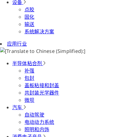
设备
点胶
固化
输送
系统解决方案
应用行业
半导体粘合剂
补强
包封
盖板粘接和封盖
共封装光学器件
微坝
汽车
自动驾驶
电动动力系统
照明和内饰
消费电子产品