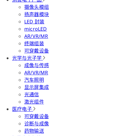
摄像头模组
扬声器模块
LED 封装
microLED
AR/VR/MR
终端组装
可穿戴设备
光学与光子学
成像与传感
AR/VR/MR
汽车照明
显示屏集成
光通信
激光组件
医疗电子
可穿戴设备
诊断与成像
药物输送