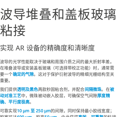
波导堆叠和盖板玻璃
粘接
实现 AR 设备的精确度和清晰度
波导的光学性能取决于玻璃和周围介质之间的最大折射率差。
在堆叠波导或安装盖板玻璃（可选择带校正功能）时，通常需
要一个
确定的气隙
。这对于保护衍射波导的精细光栅结构至关
重要。
我们提供
透明及黑色
两款秒固粘合剂，并配合
间隔微珠
。在
被
动对准工艺
中，微珠被动嵌入胶层，可确保空气间隙
厚度精
确、平行度极高
。
可靠实现
10 μm 至 250 μm
的间隙，同时保持最小胶线宽度；
胶宽可达
600 μm
，胶高
50 μm
。由此获得
高效、可重复
的粘接