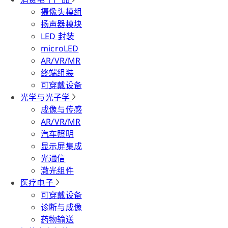
摄像头模组
扬声器模块
LED 封装
microLED
AR/VR/MR
终端组装
可穿戴设备
光学与光子学
成像与传感
AR/VR/MR
汽车照明
显示屏集成
光通信
激光组件
医疗电子
可穿戴设备
诊断与成像
药物输送