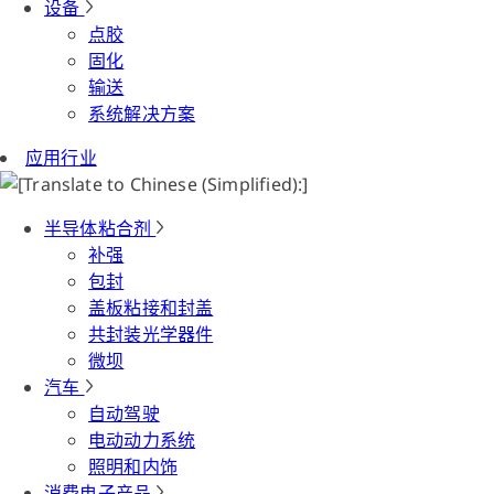
设备
点胶
固化
输送
系统解决方案
应用行业
半导体粘合剂
补强
包封
盖板粘接和封盖
共封装光学器件
微坝
汽车
自动驾驶
电动动力系统
照明和内饰
消费电子产品