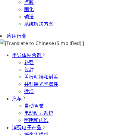
点胶
固化
输送
系统解决方案
应用行业
半导体粘合剂
补强
包封
盖板粘接和封盖
共封装光学器件
微坝
汽车
自动驾驶
电动动力系统
照明和内饰
消费电子产品
摄像头模组