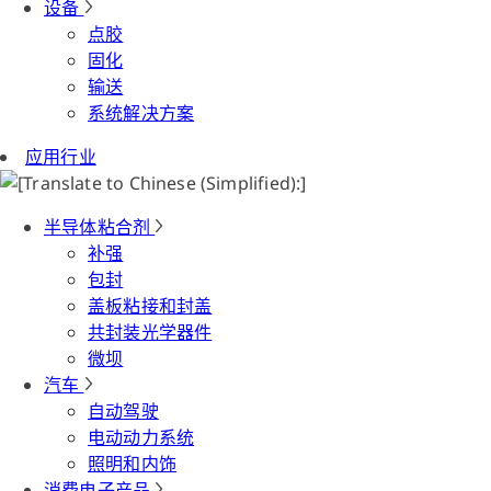
设备
点胶
固化
输送
系统解决方案
应用行业
半导体粘合剂
补强
包封
盖板粘接和封盖
共封装光学器件
微坝
汽车
自动驾驶
电动动力系统
照明和内饰
消费电子产品