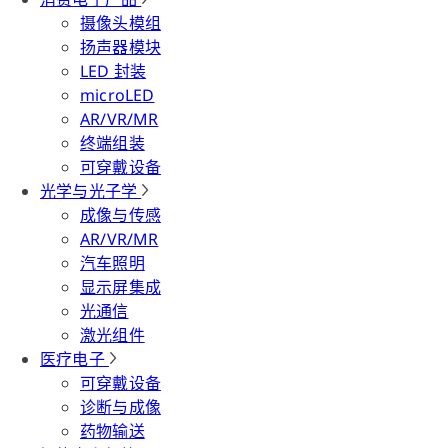
摄像头模组
扬声器模块
LED 封装
microLED
AR/VR/MR
终端组装
可穿戴设备
光学与光子学
成像与传感
AR/VR/MR
汽车照明
显示屏集成
光通信
激光组件
医疗电子
可穿戴设备
诊断与成像
药物输送