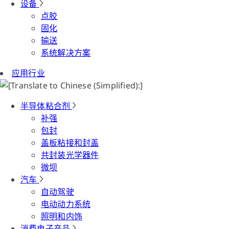
设备
点胶
固化
输送
系统解决方案
应用行业
半导体粘合剂
补强
包封
盖板粘接和封盖
共封装光学器件
微坝
汽车
自动驾驶
电动动力系统
照明和内饰
消费电子产品