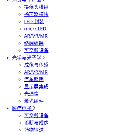
摄像头模组
扬声器模块
LED 封装
microLED
AR/VR/MR
终端组装
可穿戴设备
光学与光子学
成像与传感
AR/VR/MR
汽车照明
显示屏集成
光通信
激光组件
医疗电子
可穿戴设备
诊断与成像
药物输送