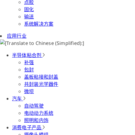
点胶
固化
输送
系统解决方案
应用行业
半导体粘合剂
补强
包封
盖板粘接和封盖
共封装光学器件
微坝
汽车
自动驾驶
电动动力系统
照明和内饰
消费电子产品
摄像头模组