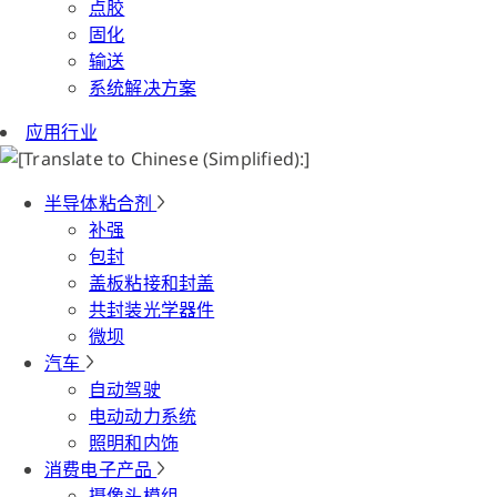
点胶
固化
输送
系统解决方案
应用行业
半导体粘合剂
补强
包封
盖板粘接和封盖
共封装光学器件
微坝
汽车
自动驾驶
电动动力系统
照明和内饰
消费电子产品
摄像头模组