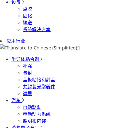
设备
点胶
固化
输送
系统解决方案
应用行业
半导体粘合剂
补强
包封
盖板粘接和封盖
共封装光学器件
微坝
汽车
自动驾驶
电动动力系统
照明和内饰
消费电子产品