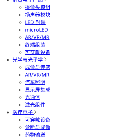
摄像头模组
扬声器模块
LED 封装
microLED
AR/VR/MR
终端组装
可穿戴设备
光学与光子学
成像与传感
AR/VR/MR
汽车照明
显示屏集成
光通信
激光组件
医疗电子
可穿戴设备
诊断与成像
药物输送