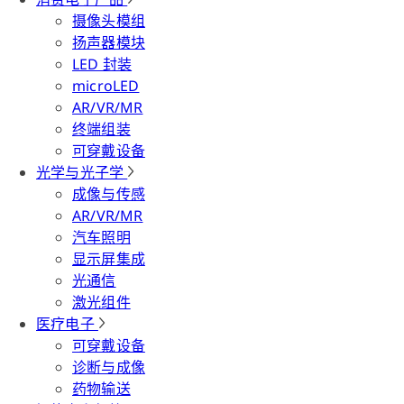
摄像头模组
扬声器模块
LED 封装
microLED
AR/VR/MR
终端组装
可穿戴设备
光学与光子学
成像与传感
AR/VR/MR
汽车照明
显示屏集成
光通信
激光组件
医疗电子
可穿戴设备
诊断与成像
药物输送