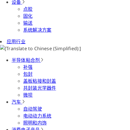
设备
点胶
固化
输送
系统解决方案
应用行业
半导体粘合剂
补强
包封
盖板粘接和封盖
共封装光学器件
微坝
汽车
自动驾驶
电动动力系统
照明和内饰
消费电子产品